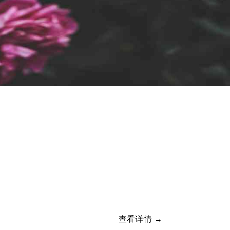
查看详情 →