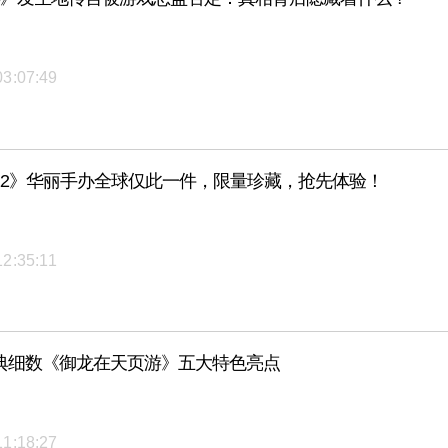
03:07:49
12》华丽手办全球仅此一件，限量珍藏，抢先体验！
12:35:11
典细数《御龙在天页游》五大特色亮点
11:18:27