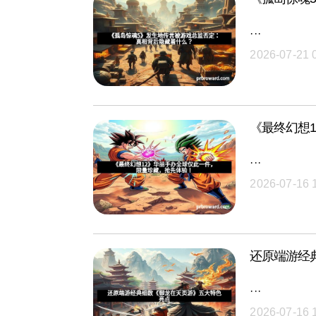
···
2026-07-21 
《最终幻想
···
2026-07-16 
还原端游经
···
2026-07-16 