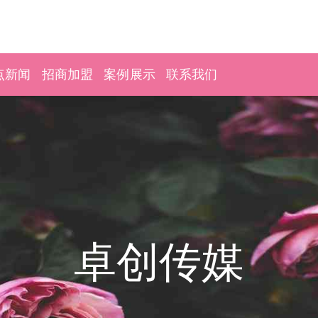
点新闻
招商加盟
案例展示
联系我们
卓创传媒